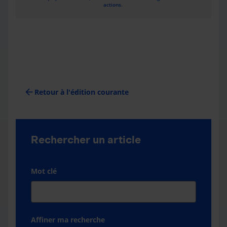
actions.
arrow_back
Retour à l'édition courante
Rechercher un article
Mot clé
Affiner ma recherche