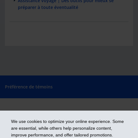
Assistance voyage | Des outils pour mieux se
préparer à toute éventualité
Préférence de témoins
Prendre les devants
We use cookies to optimize your online experience. Some
are essential, while others help personalize content,
improve performance, and offer tailored promotions.