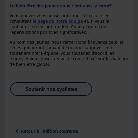
Le bien-être des jeunes vous tient aussi à cœur
?
Vous pouvez vous aussi contribuer à la cause en
consultant
la page de notre équipe
et, si vous le
souhaitez, en faisant un don. Chaque don a des
répercussions positives significatives.
Au nom des jeunes, nous remercions à l’avance ceux et
celles qui auront l’amabilité de nous appuyer : en
soutenant notre équipe, vous soutenez d’abord les
jeunes et vous posez un geste concret axé sur les valeurs
de bien-être global.
arrow_back
Retour à l'édition courante