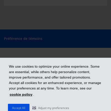
Préférence de témoins
Prendre les devants
We use cookies to optimize your online experience. Some
are essential, while others help personalize content,
improve performance, and offer tailored promotions.
Accept all cookies for an enhanced experience, or manage
iA Groupe financier est une marque de commerce et un autre nom sous
lequel l’Industrielle Alliance, Assurance et services financiers inc. exerce
your preferences at any time. To learn more, see our
ses activités.
cookie policy
.
ia.ca
| 1 800 567-5670
© 2026 Industrielle Alliance, Assurance et services financiers inc.
Accept All
Adjust my preferences