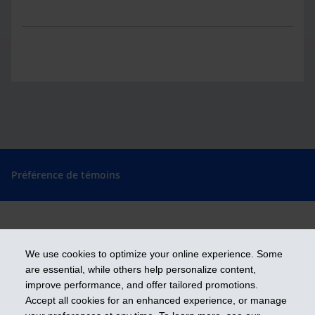
Préférence de témoins
Prendre les devants
We use cookies to optimize your online experience. Some
are essential, while others help personalize content,
improve performance, and offer tailored promotions.
Accept all cookies for an enhanced experience, or manage
iA Groupe financier est une marque de commerce et un autre nom sous
lequel l’Industrielle Alliance, Assurance et services financiers inc. exerce