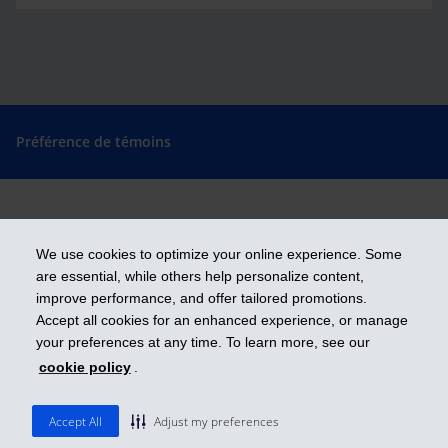
Préférence de témoins
Prendre les devants
We use cookies to optimize your online experience. Some
are essential, while others help personalize content,
improve performance, and offer tailored promotions.
Accept all cookies for an enhanced experience, or manage
iA Groupe financier est une marque de commerce et un autre nom sous
lequel l’Industrielle Alliance, Assurance et services financiers inc. exerce
your preferences at any time. To learn more, see our
ses activités.
cookie policy
.
ia.ca
| 1 800 567-5670
© 2026 Industrielle Alliance, Assurance et services financiers inc.
Accept All
Adjust my preferences