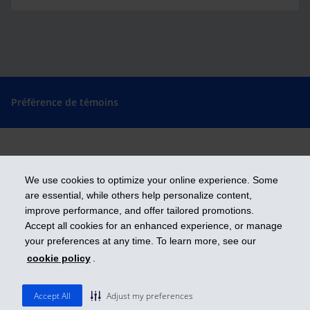
Préférence de témoins
Prendre les devants
We use cookies to optimize your online experience. Some
are essential, while others help personalize content,
improve performance, and offer tailored promotions.
Accept all cookies for an enhanced experience, or manage
iA Groupe financier est une marque de commerce et un autre nom sous
lequel l’Industrielle Alliance, Assurance et services financiers inc. exerce
your preferences at any time. To learn more, see our
ses activités.
cookie policy
.
ia.ca
| 1 800 567-5670
© 2026 Industrielle Alliance, Assurance et services financiers inc.
Accept All
Adjust my preferences