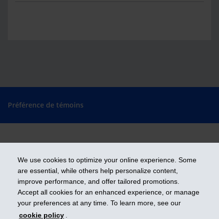
Préférence de témoins
Prendre les devants
We use cookies to optimize your online experience. Some
are essential, while others help personalize content,
improve performance, and offer tailored promotions.
Accept all cookies for an enhanced experience, or manage
iA Groupe financier est une marque de commerce et un autre nom sous
lequel l’Industrielle Alliance, Assurance et services financiers inc. exerce
your preferences at any time. To learn more, see our
ses activités.
cookie policy
.
ia.ca
| 1 800 567-5670