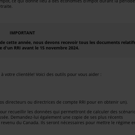
l’impôt, ce qui donne lieu à des économies d’impôt durant la période
traite.
IMPORTANT
 de cette année, nous devons recevoir tous les documents relatif
ce d'un RRI avant le 15 novembre 2024.
à votre clientèle
! Voici des outils pour vous aider :
s directeurs ou directrices de compte RRI pour en obtenir un).
our recueillir les données qui permettront de calculer des scénari
essée. Demandez-lui également une copie de ses plus récents
du revenu du Canada. Ils seront nécessaires pour mettre le régime e