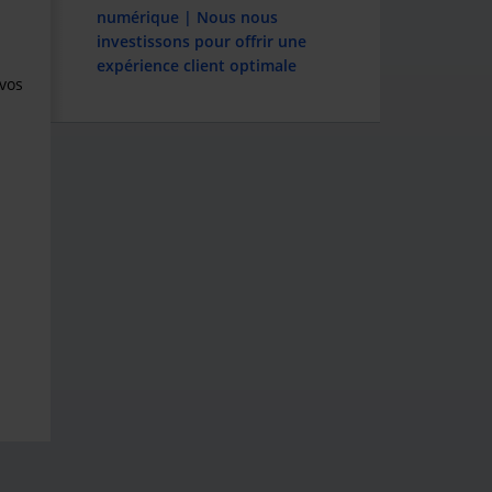
numérique | Nous nous
investissons pour offrir une
expérience client optimale
 vos