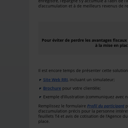
enregistré, l’épargne s’y accumule à l’abri de 
d’accumulation et à de meilleurs revenus de re
Pour éviter de perdre les avantages fiscaux
à la mise en pla
Il est encore temps de présenter cette solution 
Site Web RRI
,
incluant un simulateur;
Brochure
pour vo
tre clientèle
;
Exemple d’illustration (communiquez avec no
Remplissez le formulaire
Profil du participant
p
d’accumulation précis pour la personne intér
feuillets T4 et avis de cotisation de l’Agence 
place.