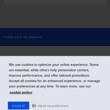
Préférence de témoins
Prendre les devants
We use cookies to optimize your online experience. Some
are essential, while others help personalize content,
improve performance, and offer tailored promotions.
Accept all cookies for an enhanced experience, or manage
iA Groupe financier est une marque de commerce et un autre nom sous
lequel l’Industrielle Alliance, Assurance et services financiers inc. exerce
your preferences at any time. To learn more, see our
ses activités.
cookie policy
.
ia.ca
| 1 800 567-5670
© 2026 Industrielle Alliance, Assurance et services financiers inc.
Accept All
Adjust my preferences