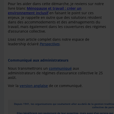
Pour les aider dans cette démarche, je reviens sur notre
livre blanc
Ménopause et travail : créer un
environnement inclusif
en faisant le point sur ces
enjeux. Je rappelle en outre que des solutions résident
dans des accommodements et des aménagements du
travail, mais également dans les couvertures des régimes
d’assurance collective.
Lisez mon article complet dans notre espace de
leadership éclairé
Perspectives
.
Communiqué aux administrateurs
Nous transmettrons un
communiqué
aux
administrateurs de régimes d’assurance collective le 25
août.
Voir la
version anglaise
de ce communiqué.
Depuis 1941, les organisations qui souhaitent aller au-delà de la gestion tradit
collective de part
Elles bénéficient non seulement de leur expertise, mais aussi d’un service qui