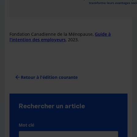
transforme leurs avantages soci
Fondation Canadienne de la Ménopause,
Guide à
l’intention des employeurs
, 2023.
arrow_back
Retour à l'édition courante
Rechercher un article
Mot clé