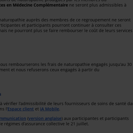
tes en Médecine Complémentaire
ne seront plus admissibles à
e naturopathie auprès des membres de ce regroupement ne seront
icipantes et participants pourront continuer à consulter ces
mais ne pourront plus se faire rembourser le coût de leurs services
nous rembourserons les frais de naturopathie engagés jusqu’au 30
ent et nous refuserons ceux engagés à partir du
s
à vérifier l’admissibilité de leurs fournisseurs de soins de santé d
s l’
Espace client
et
iA Mobile
.
mmunication
(
version anglaise
) aux participantes et participants
régimes d’assurance collective le 21 juillet.