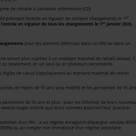
gime de retraite à cotisation déterminée (CD)
er
3 prévoyait l’entrée en vigueur de certains changements le 1
er
e
l’entrée en vigueur de tous les changements le 1
janvier 2025
.
 changements
pour les sommes détenues dans un FRV ou dans un
ne seront plus sujettes à un montant maximal de retrait annuel. 
t ou totalement, en un seul ou en plusieurs versements.
 règles de calcul s’appliqueront au montant maximal de retrait
rsonnes de moins de 55 ans sera modifié et les personnes de 55 an
 personnes de 55 ans et plus : pour les informer de leurs nouvea
e revenu viager estimé que leurs sommes pourront leur procurer
 sommes d’un FRV : à un régime enregistré d’épargne-retraite (REER
 (FERR) ou au compte non immobilisé d’un régime volontaire