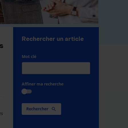
Rechercher un article
ns
Mot clé
Affiner ma recherche
Rechercher
es