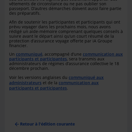
vêtements de circonstance ou ne pas oublier son
passeport. D’autres démarches doivent aussi faire partie
des préparatifs.
Afin de soutenir les participantes et participants qui ont
prévu voyager dans les prochains mois, nous avons
rédigé un aide-mémoire comprenant quelques conseils à
suivre avant le départ ainsi qu’un court résumé de la
protection d’assurance voyage offerte par iA Groupe
financier.
Un
communiqué
, accompagné d’une
communication aux
participants et participantes
, sera transmis aux
administrateurs de régimes d’assurance collective le 18
décembre prochain.
Voir les versions anglaises du
communiqué aux
administrateurs
et de la
communication aux
participants et participantes
.
arrow_back
Retour à l'édition courante